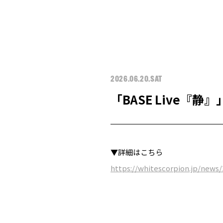
2026.06.20.SAT
「BASE Live『静』
▼詳細はこちら
https://whitescorpion.jp/news/