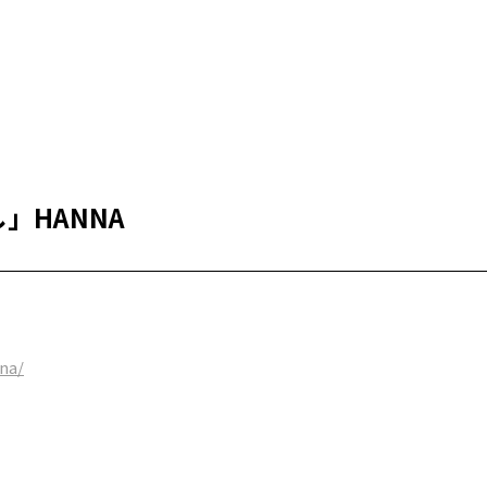
し」HANNA
nna/