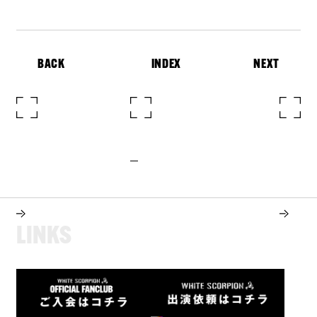
BACK
INDEX
NEXT
L
I
N
K
S