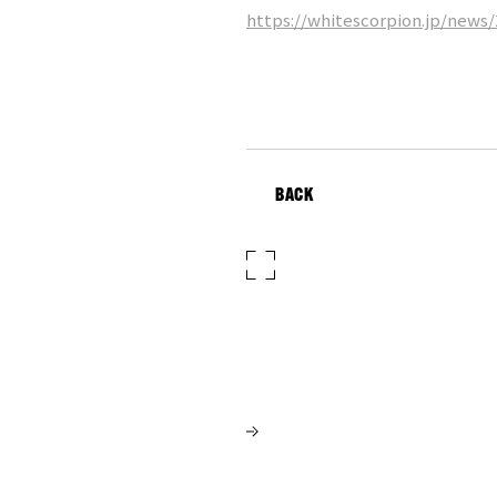
https://whitescorpion.jp/news/
BACK