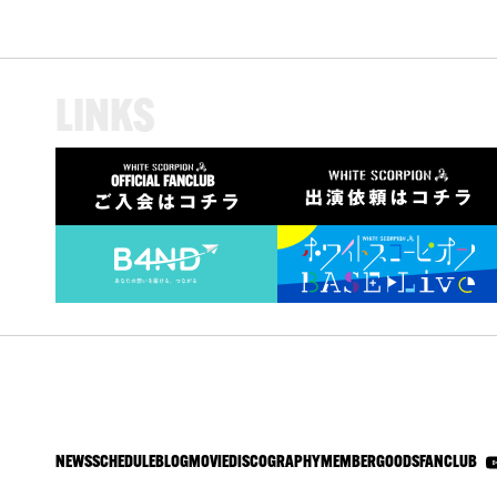
L
I
N
K
S
NEWS
SCHEDULE
BLOG
MOVIE
DISCOGRAPHY
MEMBER
GOODS
FANCLUB