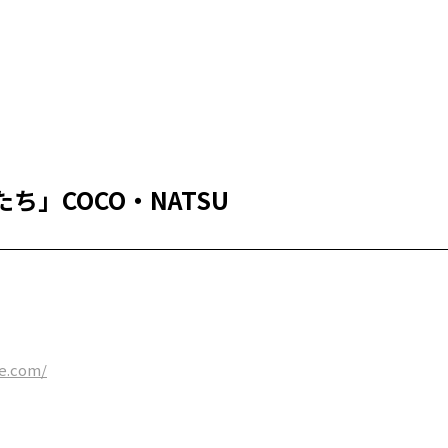
ち」COCO・NATSU
fe.com/