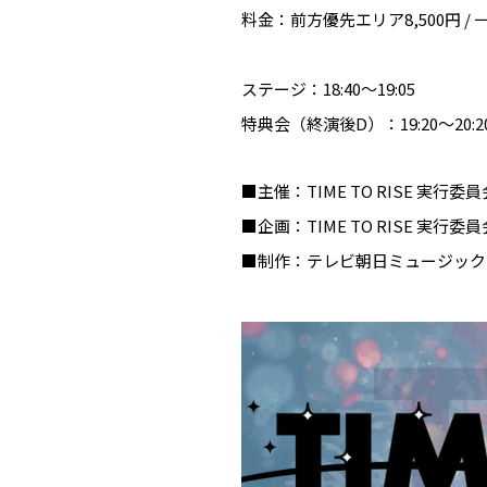
料金：前方優先エリア8,500円 / 一般4
ステージ：18:40〜19:05
特典会（終演後D）：19:20〜20:2
■主催：TIME TO RISE 実行委員
■企画：TIME TO RISE 実行委員
■制作：テレビ朝日ミュージック