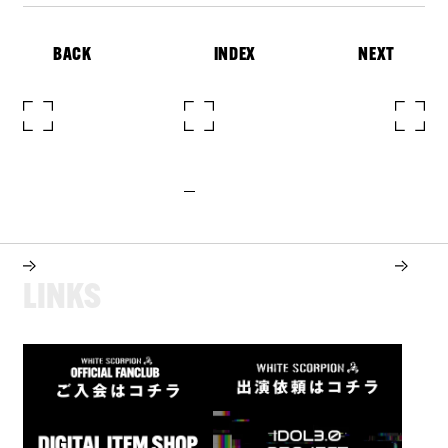
BACK
INDEX
NEXT
L
I
N
K
S