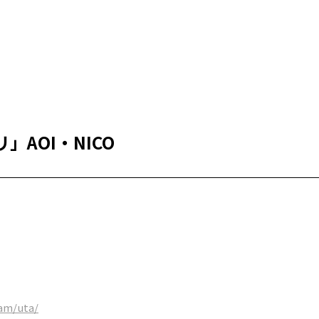
AOI・NICO
ram/uta/