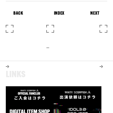
BACK
INDEX
NEXT
L
I
N
K
S