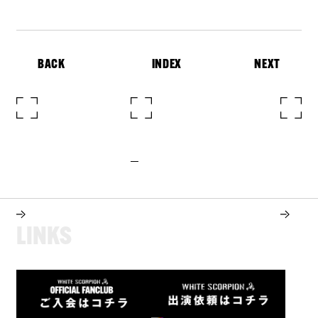
BACK
INDEX
NEXT
L
I
N
K
S