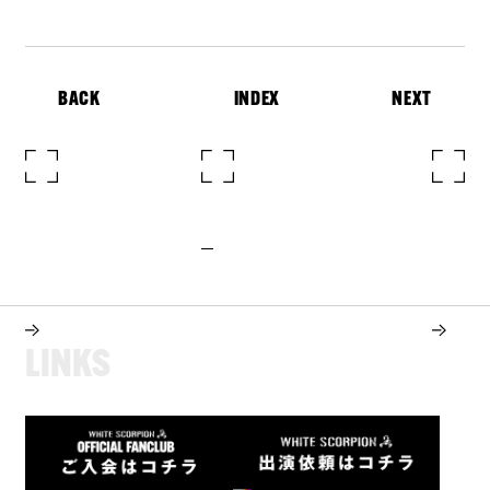
BACK
INDEX
NEXT
L
I
N
K
S