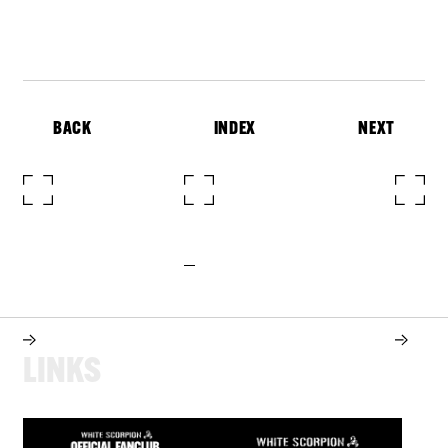
BACK
INDEX
NEXT
L
I
N
K
S