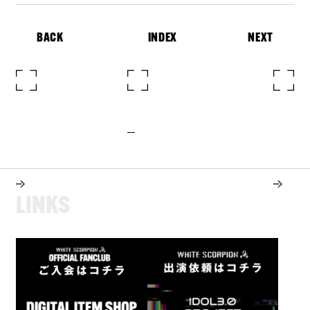
BACK
INDEX
NEXT
L
I
N
K
S