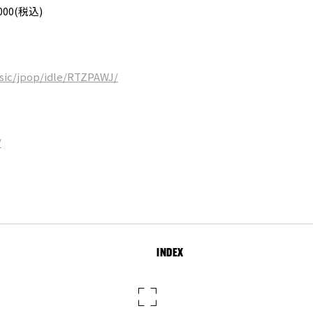
00(税込)
usic/jpop/idle/RTZPAWJ/
/
INDEX