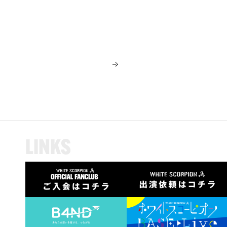
L
I
N
K
S