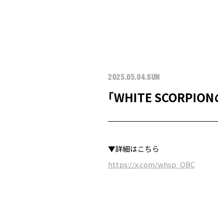
2025.05.04.SUN
｢WHITE SCORP
▼詳細はこちら
https://x.com/whsp_OBC