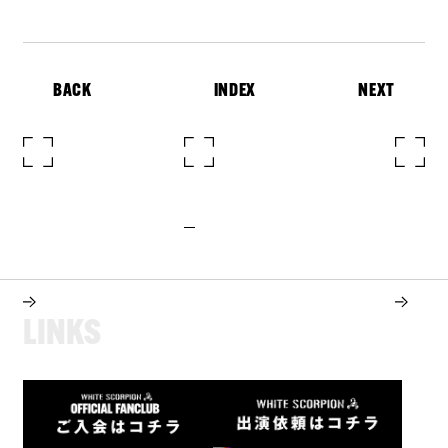
BACK
INDEX
NEXT
L
I
N
K
S