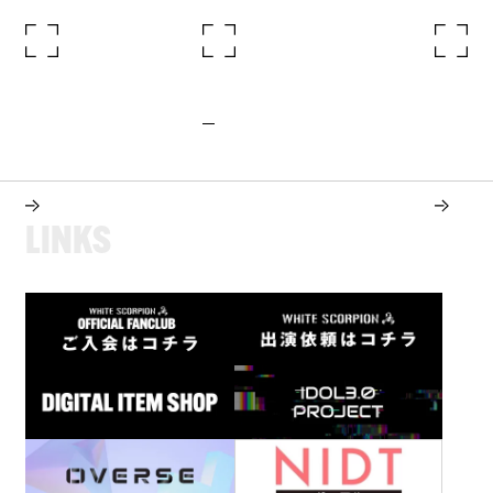
L
I
N
K
S