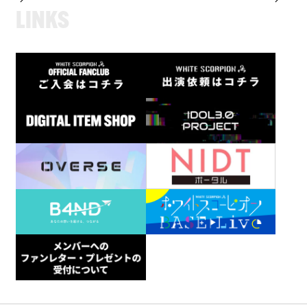
L
I
N
K
S