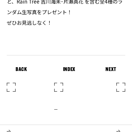
と、Rain Tree 吉川海未･片瀬真花 を含む全4種のラ
ンダム生写真をプレゼント！
ぜひお見逃しなく！
BACK
INDEX
NEXT