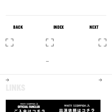
BACK
INDEX
NEXT
L
I
N
K
S