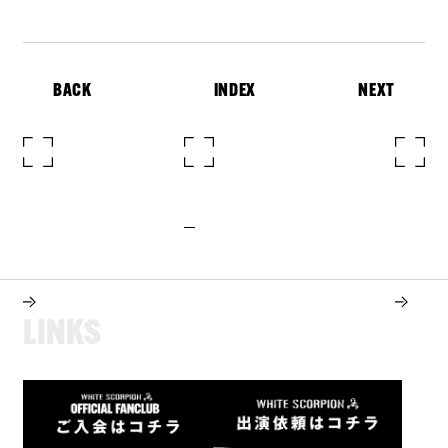
BACK
INDEX
NEXT
L
I
N
K
S