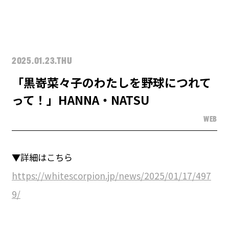
2025.01.23.THU
「黒嵜菜々子のわたしを野球につれて
って！」HANNA・NATSU
WEB
▼詳細はこちら
https://whitescorpion.jp/news/2025/01/17/497
9/