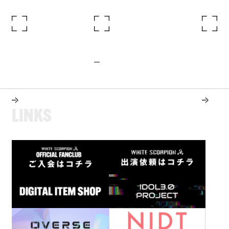
L
I
N
K
S