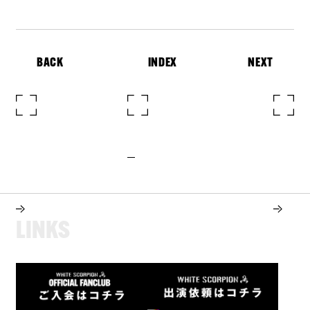
BACK
INDEX
NEXT
L
I
N
K
S