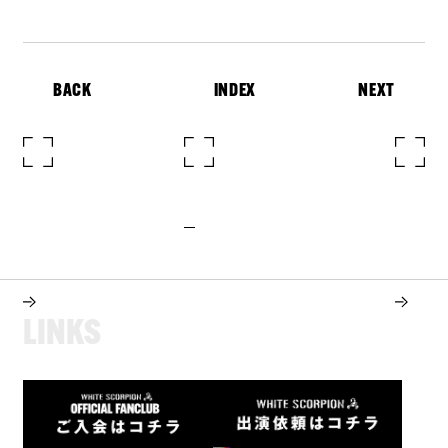
BACK
INDEX
NEXT
L
I
N
K
S