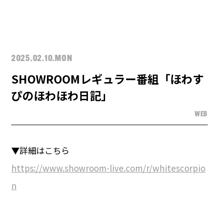
2025.02.10.MON
SHOWROOMレギュラー番組「ほわす
ぴのほわほわ日記」
WEB
▼詳細はこちら
https://www.showroom-live.com/r/whitescorpio
n