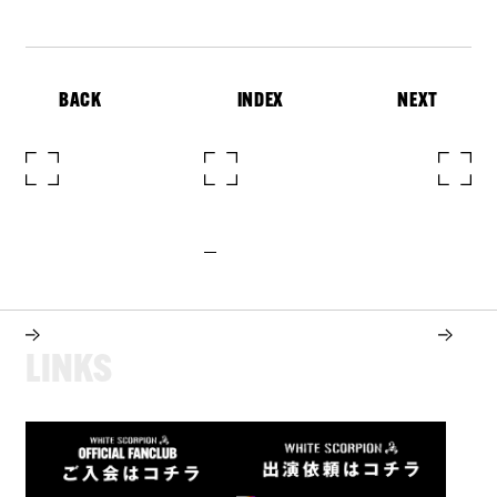
BACK
INDEX
NEXT
L
I
N
K
S