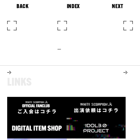
BACK
INDEX
NEXT
L
I
N
K
S