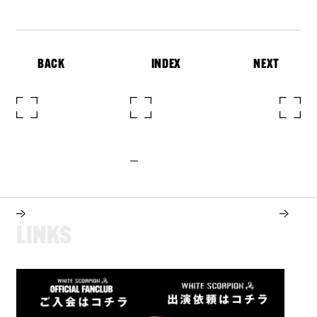
BACK
INDEX
NEXT
L
I
N
K
S