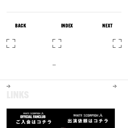
BACK
INDEX
NEXT
L
I
N
K
S