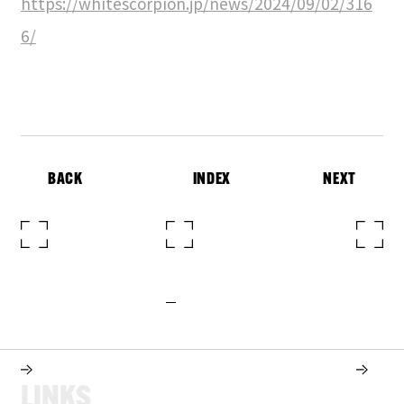
https://whitescorpion.jp/news/2024/09/02/316
6/
BACK
INDEX
NEXT
L
I
N
K
S