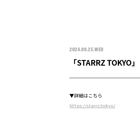
2024.09.25.WED
「STARRZ TOKYO」
▼詳細はこちら
https://starrz.tokyo/