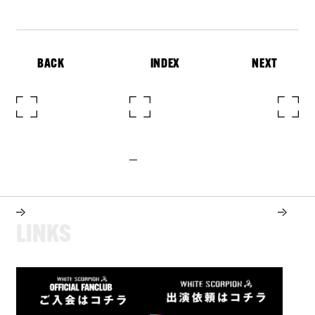
BACK
INDEX
NEXT
L
I
N
K
S