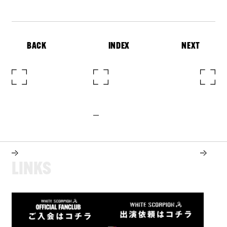
BACK
INDEX
NEXT
L
I
N
K
S