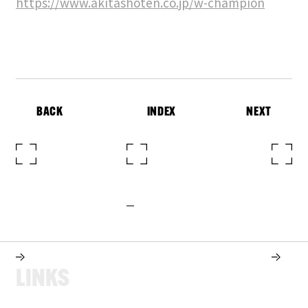
https://www.akitashoten.co.jp/w-champion
BACK
INDEX
NEXT
L
I
N
K
S