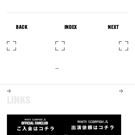
BACK
INDEX
NEXT
L
I
N
K
S