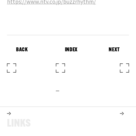
https://www.ntv.co.jp/buzzrhythm/
BACK
INDEX
NEXT
L
I
N
K
S