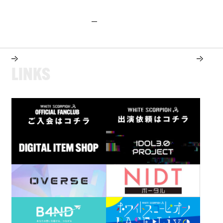
L
I
N
K
S