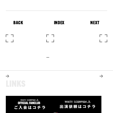
BACK
INDEX
NEXT
L
I
N
K
S