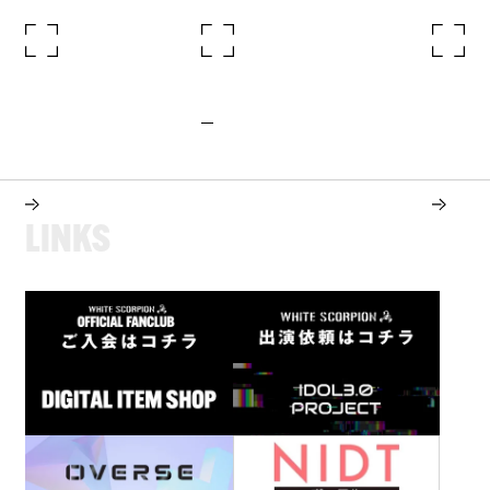
L
I
N
K
S