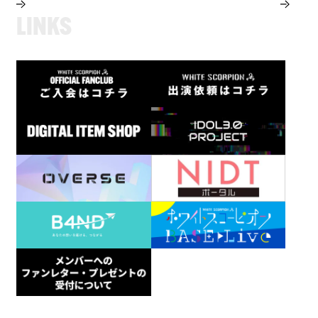
L
I
N
K
S