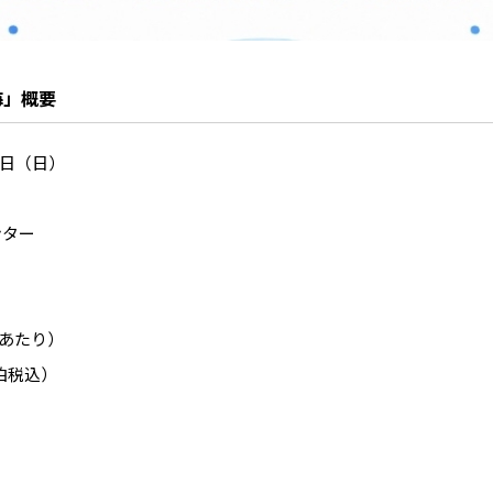
熱海」概要
0日（日）
ンター
様あたり）
泊税込）