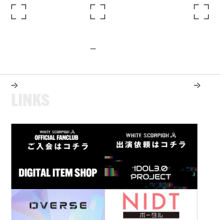
L
I
N
K
S