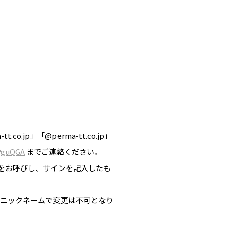
jp」「@perma-tt.co.jp」
PguQGA
までご連絡ください。
ームをお呼びし、サインを記入したも
。
点のニックネームで変更は不可となり