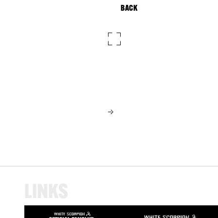
BACK
L
I
N
K
S