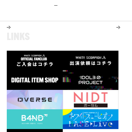
L
I
N
K
S