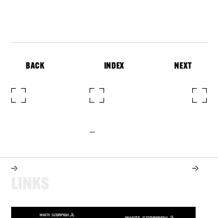
BACK
INDEX
NEXT
L
I
N
K
S