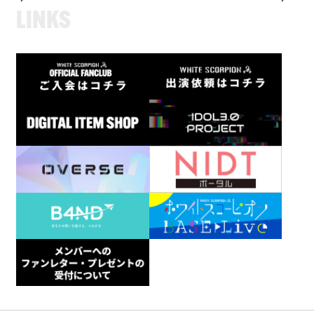
L
I
N
K
S