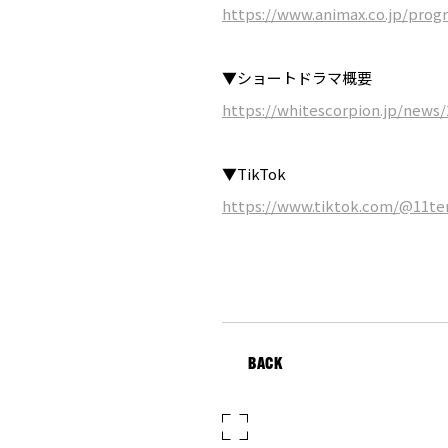
https://www.animax.co.jp/pro
▼ショートドラマ概要
https://whitescorpion.jp/news/
▼TikTok
https://www.tiktok.com/@11te
BACK