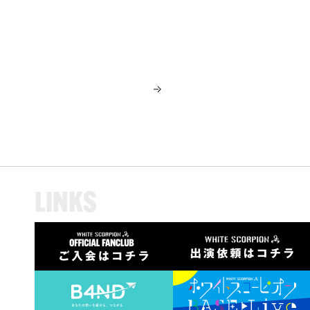
L
I
N
K
S