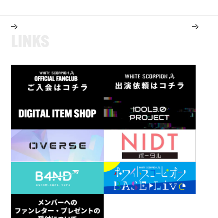
L
I
N
K
S