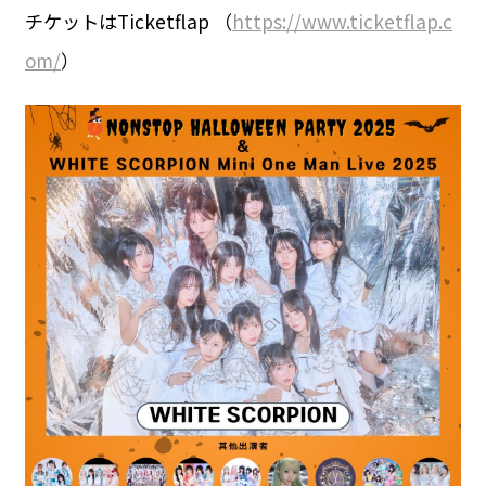
チケットはTicketflap （
https://www.ticketflap.c
om/
）