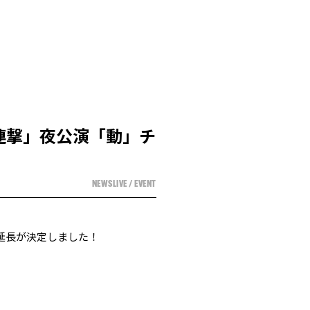
ブ「連撃」夜公演「動」チ
NEWS
LIVE / EVENT
間の延長が決定しました！