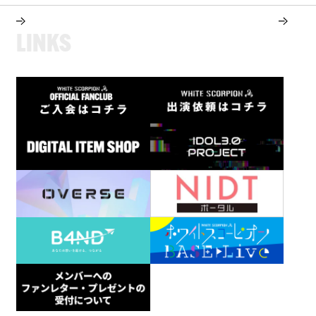
L
I
N
K
S