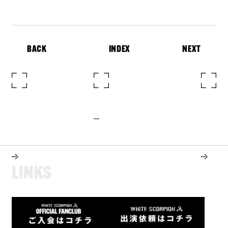
BACK
INDEX
NEXT
L
I
N
K
S