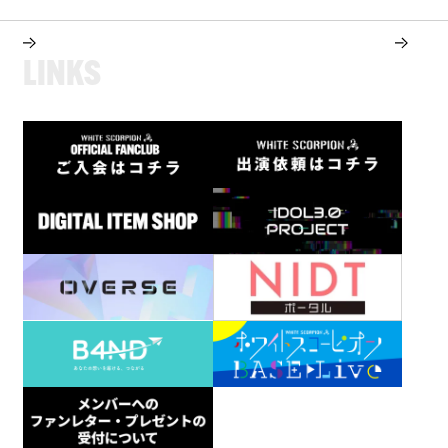
L
I
N
K
S